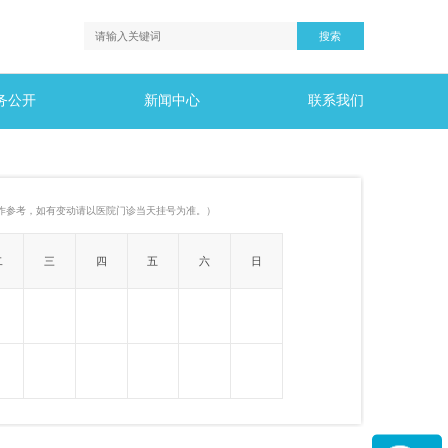
务公开
新闻中心
联系我们
作参考，如有变动请以医院门诊当天挂号为准。）
二
三
四
五
六
日