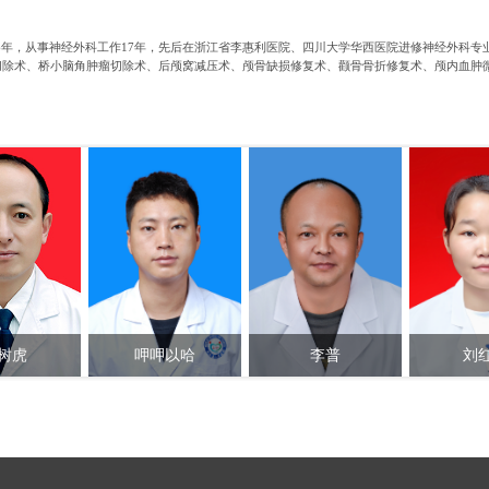
16年，从事神经外科工作17年，先后在浙江省李惠利医院、四川大学华西医院进修神经外科
切除术、桥小脑角肿瘤切除术、后颅窝减压术、颅骨缺损修复术、颧骨骨折修复术、颅内血肿
树虎
呷呷以哈
李普
刘
任医师
助理医师
主治医师
医师/