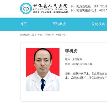
24小时急救电话：0834-78169
24小时咨询服务电话：0834-78
首页
医院概况
党建视点
您现在的位置：
首页
>
神经内科/神经外科
>
李树虎
职称：主任医师
科室：神经内科/神经外科
擅长：颅脑外伤手术、高血压脑出
术、后颅窝减压术、颅骨缺损修复