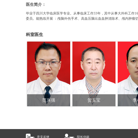
医生简介：
毕业于四川大学临床医学专业。从事临床工作33年，其中从事大外科工作
委员。能熟练开展 ：颅脑外伤手术、高血压脑出血血肿清除术、颅内肿瘤
科室医生
范兴强
贺玉宝
李
主治医师
副主任医师
主
意见反馈
院长信箱