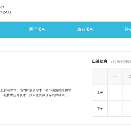
27
12563
医疗服务
患者服务
院
出诊信息
（本门诊时间仅
一
血血肿清除术、颅内肿瘤切除术、桥小脑角肿瘤切除
上午
术、颧骨骨折修复术、颅内血肿微创穿刺碎吸术。
下午