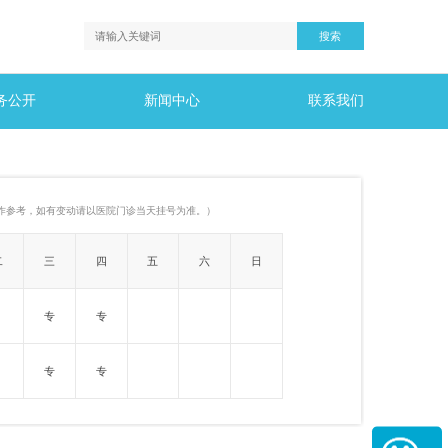
务公开
新闻中心
联系我们
作参考，如有变动请以医院门诊当天挂号为准。）
二
三
四
五
六
日
专
专
专
专