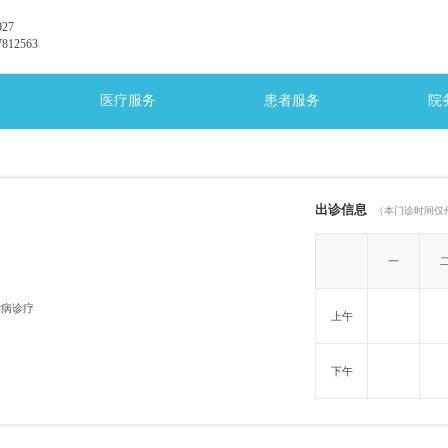
27
12563
医疗服务
患者服务
院
出诊信息
（本门诊时间仅
一
发病诊疗
上午
下午