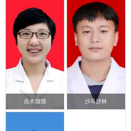
吉木溜溜
沙马沙林
副主任医师
助理医师