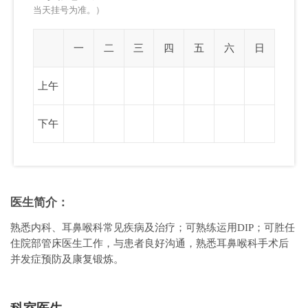
当天挂号为准。）
一
二
三
四
五
六
日
上午
下午
医生简介：
熟悉内科、耳鼻喉科常见疾病及治疗；可熟练运用DIP；可胜任
住院部管床医生工作，与患者良好沟通，熟悉耳鼻喉科手术后
并发症预防及康复锻炼。