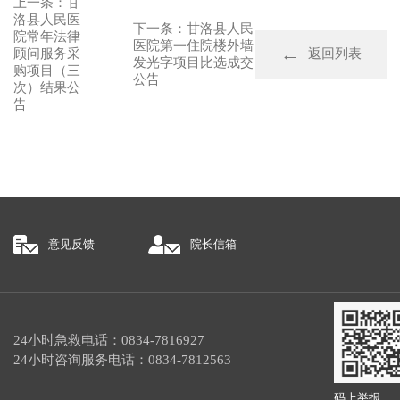
上一条：甘
洛县人民医
下一条：甘洛县人民
院常年法律
医院第一住院楼外墙
顾问服务采
返回列表
发光字项目比选成交
购项目（三
公告
次）结果公
告
意见反馈
院长信箱
24小时急救电话：0834-7816927
24小时咨询服务电话：0834-7812563
码上举报