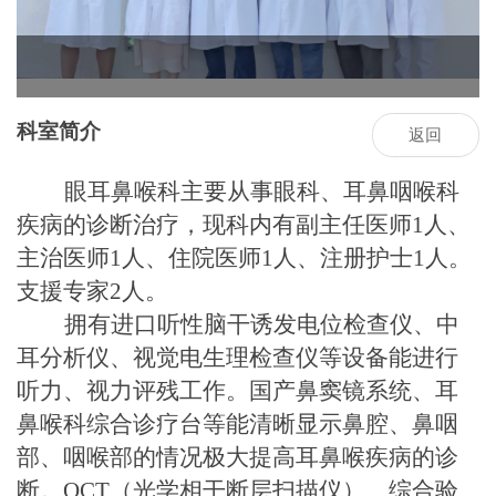
科室简介
返回
眼耳鼻喉科主要从事眼科、耳鼻咽喉科
疾病的诊断治疗，现科内有
副主任
医师
1
人、
主治
医师
1
人
、
住院医师
1
人、注册护士
1
人
。
支援专家
2
人。
拥有
进口听性脑干诱发电位检查仪、中
耳分析仪、视觉电生理检查仪等设备能进行
听力、视力评残工作。
国产鼻窦镜系统
、
耳
鼻喉科综合诊疗台等
能清晰显示鼻腔、鼻咽
部、咽喉部的情况
极大提高耳鼻喉疾病的诊
断
。
OCT
（光学相干断层扫描仪）、综合验