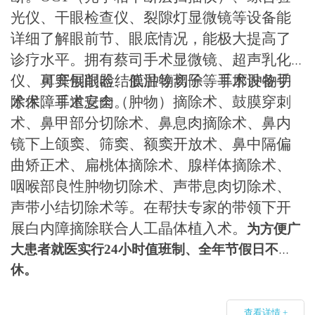
光仪、干眼检查仪、裂隙灯显微镜等设备能
详细了解眼前节、眼底情况
，能极大提高
了
诊疗水平
。
拥有蔡司手术显微镜、超声乳化
仪、鼻窦刨削器、低温等离子等手术设备
可
开展眼睑结膜肿物切除
、
耳廓肿物切
手
术
除术、耳道息肉
保障手术
安全
。
（
肿物
）
摘除术、鼓膜穿刺
术、鼻甲部分切除术、鼻息肉摘除术、鼻内
镜下上颌窦、筛窦、额窦开放术、
鼻中隔偏
曲矫正术、
扁桃体摘除术
、
腺样体摘除术
、
咽
喉
部良性肿物切除术
、
声带息肉切除术、
声带小结切除术
等。
在帮扶专家的带领下开
展白内障摘除联合人工晶体植入术。
为方便广
大患者就医实行
24小时值班制、全年节假日不
休。
查看详情 +