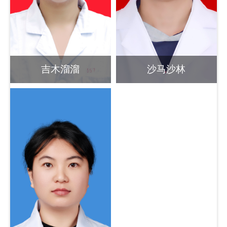
吉木溜溜
沙马沙林
副主任医师
助理医师